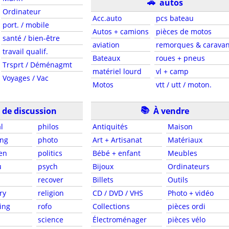
🚗
autos
Ordinateur
Acc.auto
pcs bateau
port. / mobile
Autos + camions
pièces de motos
santé / bien-être
aviation
remorques & carava
travail qualif.
Bateaux
roues + pneus
Trsprt / Déménagmt
matériel lourd
vl + camp
Voyages / Vac
Motos
vtt / utt / moton.
📚
de discussion
À vendre
l
philos
Antiquités
Maison
ng
photo
Art + Artisanat
Matériaux
en
politics
Bébé + enfant
Meubles
u
psych
Bijoux
Ordinateurs
recover
Billets
Outils
ry
religion
CD / DVD / VHS
Photo + vidéo
ing
rofo
Collections
pièces ordi
science
Électroménager
pièces vélo