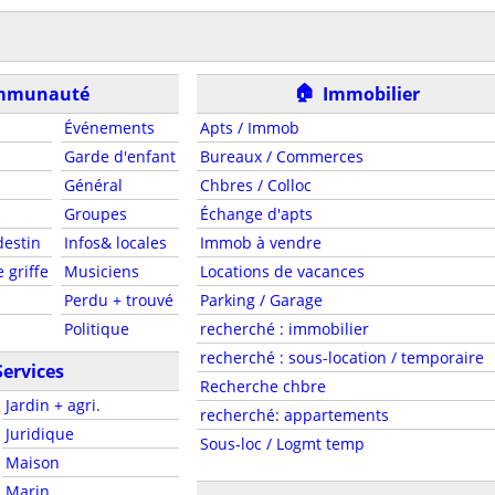
🏠
mmunauté
Immobilier
Événements
Apts / Immob
Garde d'enfant
Bureaux / Commerces
Général
Chbres / Colloc
Groupes
Échange d'apts
estin
Infos& locales
Immob à vendre
 griffe
Musiciens
Locations de vacances
Perdu + trouvé
Parking / Garage
Politique
recherché : immobilier
recherché : sous-location / temporaire
Services
Recherche chbre
Jardin + agri.
recherché: appartements
Juridique
Sous-loc / Logmt temp
Maison
Marin