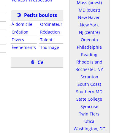
Mass (ouest)
MD (ouest)
🌛
Petits boulots
New Haven
À domicile
Ordinateur
New York
Création
Rédaction
NJ (centre)
Divers
Talent
Oneonta
Philadelphie
Événements
Tournage
Reading
📎
CV
Rhode Island
Rochester, NY
Scranton
South Coast
Southern MD
State College
Syracuse
Twin Tiers
Utica
Washington, DC