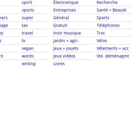
spirit
Électronique
Recherche
sports
Entreprises
Santé + Beauté
ners
super
Général
Sports
iage
tax
Gratuit
Téléphones
ey
travel
Instr musique
Troc
c
tv
Jardin + agri.
Vélos
vegan
Jeux + jouets
Vêtements + acc
nt
words
Jeux vidéos
Vte. déménagmt
writing
Livres