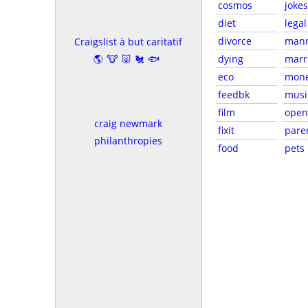
cosmos
jokes
diet
legal
divorce
man
Craigslist à but caritatif
🌎🐮🐷🐔🐟
dying
marr
eco
mon
feedbk
musi
film
open
craig newmark
fixit
pare
philanthropies
food
pets