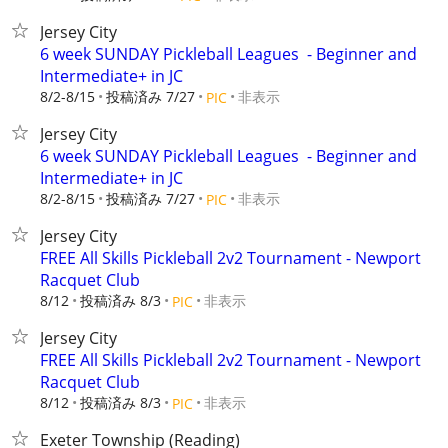
Jersey City
6 week SUNDAY Pickleball Leagues ‍ - Beginner and
Intermediate+ in JC
8/2-8/15
投稿済み 7/27
非表示
PIC
Jersey City
6 week SUNDAY Pickleball Leagues ‍ - Beginner and
Intermediate+ in JC
8/2-8/15
投稿済み 7/27
非表示
PIC
Jersey City
FREE All Skills Pickleball 2v2 Tournament - Newport
Racquet Club
8/12
投稿済み 8/3
非表示
PIC
Jersey City
FREE All Skills Pickleball 2v2 Tournament - Newport
Racquet Club
8/12
投稿済み 8/3
非表示
PIC
Exeter Township (Reading)