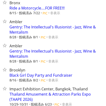
Bronx
Ride a Motorcycle….FOR FREE!!!
8/15
投稿済み 7/22
非表示
PIC
Ambler
Gentry: The Intellectual's Illusionist - Jazz, Wine &
Mentalism
8/28
投稿済み 8/1
非表示
PIC
Ambler
Gentry: The Intellectual's Illusionist - Jazz, Wine &
Mentalism
8/28
投稿済み 8/1
非表示
PIC
Brooklyn
Black Girl Day Party and Fundraiser
8/16
投稿済み 8/2
非表示
PIC
Impact Exhibition Center, Bangkok, Thailand
Thailand Amusement & Attraction Parks Expo
(TAAPE 2026)
10/29-10/31
投稿済み 6/23
非表示
PIC