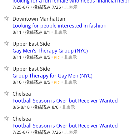
looking for a fun female who needs financial help!
7/25-8/7
投稿済み 7/25
非表示
Downtown Manhattan
Looking for people interested in fashion
8/11
投稿済み 8/1
非表示
Upper East Side
Gay Men’s Therapy Group (NYC)
8/11
投稿済み 8/5
非表示
PIC
Upper East Side
Group Therapy for Gay Men (NYC)
8/10
投稿済み 8/5
非表示
PIC
Chelsea
Football Season is Over but Receiver Wanted
8/5-8/18
投稿済み 8/6
非表示
Chelsea
Football Season is Over but Receiver Wanted
7/25-8/7
投稿済み 7/26
非表示