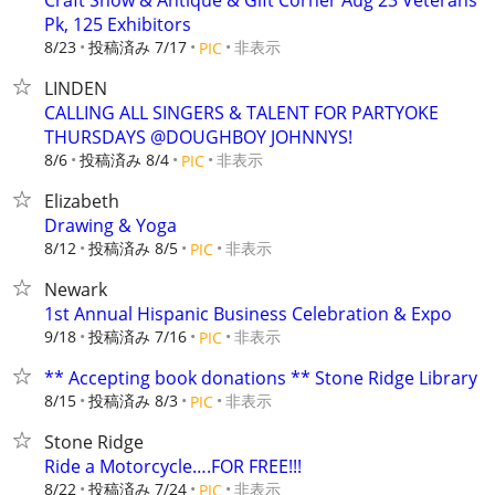
Craft Show & Antique & Gift Corner Aug 23 Veterans
Pk, 125 Exhibitors
8/23
投稿済み 7/17
非表示
PIC
LINDEN
CALLING ALL SINGERS & TALENT FOR PARTYOKE
THURSDAYS @DOUGHBOY JOHNNYS!
8/6
投稿済み 8/4
非表示
PIC
Elizabeth
Drawing & Yoga
8/12
投稿済み 8/5
非表示
PIC
Newark
1st Annual Hispanic Business Celebration & Expo
9/18
投稿済み 7/16
非表示
PIC
** Accepting book donations ** Stone Ridge Library
8/15
投稿済み 8/3
非表示
PIC
Stone Ridge
Ride a Motorcycle….FOR FREE!!!
8/22
投稿済み 7/24
非表示
PIC