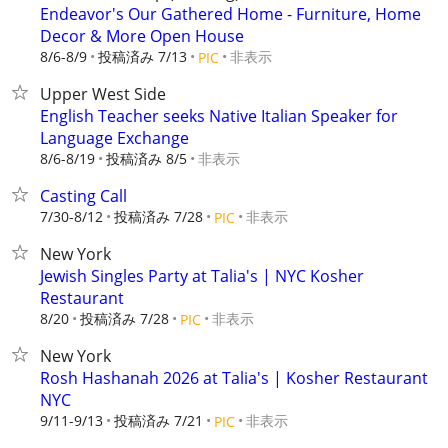
Endeavor's Our Gathered Home - Furniture, Home
Decor & More Open House
8/6-8/9
投稿済み 7/13
非表示
PIC
Upper West Side
English Teacher seeks Native Italian Speaker for
Language Exchange
8/6-8/19
投稿済み 8/5
非表示
Casting Call
7/30-8/12
投稿済み 7/28
非表示
PIC
New York
Jewish Singles Party at Talia's | NYC Kosher
Restaurant
8/20
投稿済み 7/28
非表示
PIC
New York
Rosh Hashanah 2026 at Talia's | Kosher Restaurant
NYC
9/11-9/13
投稿済み 7/21
非表示
PIC