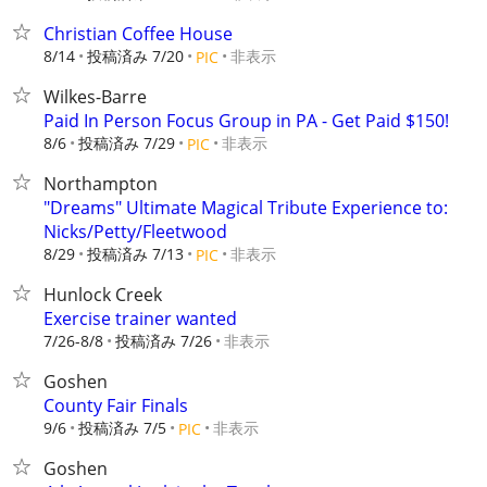
Christian Coffee House
8/14
投稿済み 7/20
非表示
PIC
Wilkes-Barre
Paid In Person Focus Group in PA - Get Paid $150!
8/6
投稿済み 7/29
非表示
PIC
Northampton
"Dreams" Ultimate Magical Tribute Experience to:
Nicks/Petty/Fleetwood
8/29
投稿済み 7/13
非表示
PIC
Hunlock Creek
Exercise trainer wanted
7/26-8/8
投稿済み 7/26
非表示
Goshen
County Fair Finals
9/6
投稿済み 7/5
非表示
PIC
Goshen