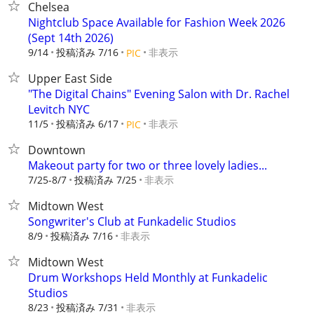
Chelsea
Nightclub Space Available for Fashion Week 2026
(Sept 14th 2026)
9/14
投稿済み 7/16
非表示
PIC
Upper East Side
"The Digital Chains" Evening Salon with Dr. Rachel
Levitch NYC
11/5
投稿済み 6/17
非表示
PIC
Downtown
Makeout party for two or three lovely ladies...
7/25-8/7
投稿済み 7/25
非表示
Midtown West
Songwriter's Club at Funkadelic Studios
8/9
投稿済み 7/16
非表示
Midtown West
Drum Workshops Held Monthly at Funkadelic
Studios
8/23
投稿済み 7/31
非表示