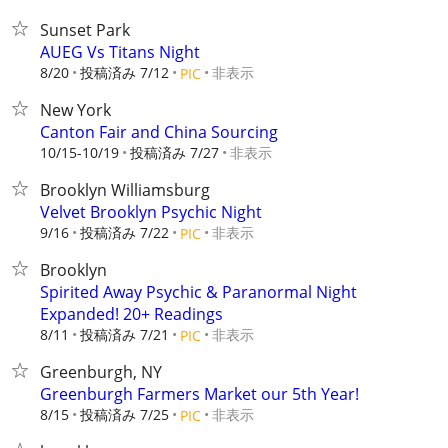
Sunset Park
AUEG Vs Titans Night
8/20
投稿済み 7/12
非表示
PIC
New York
Canton Fair and China Sourcing
10/15-10/19
投稿済み 7/27
非表示
Brooklyn Williamsburg
Velvet Brooklyn Psychic Night
9/16
投稿済み 7/22
非表示
PIC
Brooklyn
Spirited Away Psychic & Paranormal Night
Expanded! 20+ Readings
8/11
投稿済み 7/21
非表示
PIC
Greenburgh, NY
Greenburgh Farmers Market our 5th Year!
8/15
投稿済み 7/25
非表示
PIC