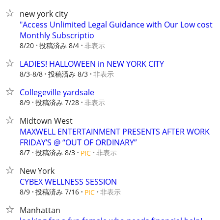
new york city
"Access Unlimited Legal Guidance with Our Low cost
Monthly Subscriptio
8/20
投稿済み 8/4
非表示
LADIES! HALLOWEEN in NEW YORK CITY
8/3-8/8
投稿済み 8/3
非表示
Collegeville yardsale
8/9
投稿済み 7/28
非表示
Midtown West
MAXWELL ENTERTAINMENT PRESENTS AFTER WORK
FRIDAY’S @ “OUT OF ORDINARY”
8/7
投稿済み 8/3
非表示
PIC
New York
CYBEX WELLNESS SESSION
8/9
投稿済み 7/16
非表示
PIC
Manhattan