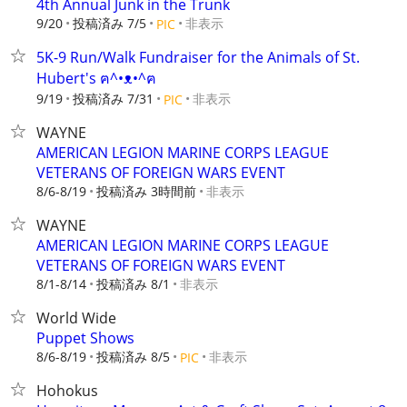
4th Annual Junk in the Trunk
9/20
投稿済み 7/5
非表示
PIC
5K-9 Run/Walk Fundraiser for the Animals of St.
Hubert's ฅ^•ᴥ•^ฅ
9/19
投稿済み 7/31
非表示
PIC
WAYNE
AMERICAN LEGION MARINE CORPS LEAGUE
VETERANS OF FOREIGN WARS EVENT
8/6-8/19
投稿済み 3時間前
非表示
WAYNE
AMERICAN LEGION MARINE CORPS LEAGUE
VETERANS OF FOREIGN WARS EVENT
8/1-8/14
投稿済み 8/1
非表示
World Wide
Puppet Shows
8/6-8/19
投稿済み 8/5
非表示
PIC
Hohokus