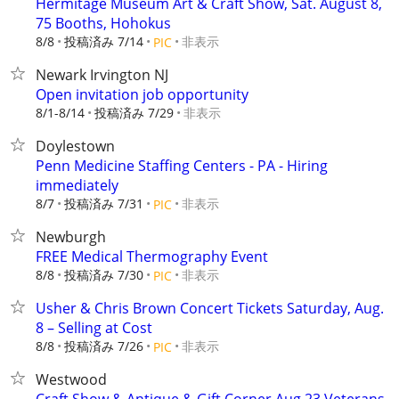
Hermitage Museum Art & Craft Show, Sat. August 8,
75 Booths, Hohokus
8/8
投稿済み 7/14
非表示
PIC
Newark Irvington NJ
Open invitation job opportunity
8/1-8/14
投稿済み 7/29
非表示
Doylestown
Penn Medicine Staffing Centers - PA - Hiring
immediately
8/7
投稿済み 7/31
非表示
PIC
Newburgh
FREE Medical Thermography Event
8/8
投稿済み 7/30
非表示
PIC
Usher & Chris Brown Concert Tickets Saturday, Aug.
8 – Selling at Cost
8/8
投稿済み 7/26
非表示
PIC
Westwood