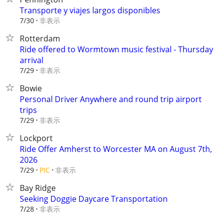
Transporte y viajes largos disponibles⁠
非表示
7/30
Rotterdam
Ride offered to Wormtown music festival - Thursday
arrival
非表示
7/29
Bowie
Personal Driver Anywhere and round trip airport
trips
非表示
7/29
Lockport
Ride Offer Amherst to Worcester MA on August 7th,
2026
非表示
7/29
PIC
Bay Ridge
Seeking Doggie Daycare Transportation
非表示
7/28