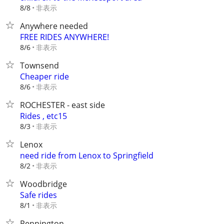
非表示
8/8
Anywhere needed
FREE RIDES ANYWHERE!
非表示
8/6
Townsend
Cheaper ride
非表示
8/6
ROCHESTER - east side
Rides , etc15
非表示
8/3
Lenox
need ride from Lenox to Springfield
非表示
8/2
Woodbridge
Safe rides
非表示
8/1
Pennington