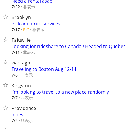
Need a rental asap
非表示
7/22
Brooklyn
Pick and drop services
非表示
7/17
PIC
Taftsville
Looking for rideshare to Canada ! Headed to Quebec
非表示
7/11
wantagh
Traveling to Boston Aug 12-14
非表示
7/8
Kingston
I'm looking to travel to a new place randomly
非表示
7/7
Providence
Rides
非表示
7/2