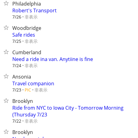
Philadelphia
Robert's Transport
非表示
7/26
Woodbridge
Safe rides
非表示
7/25
Cumberland
Need a ride ina van. Anytiine is fine
非表示
7/24
Ansonia
Travel companion
非表示
7/23
PIC
Brooklyn
Ride from NYC to Iowa City - Tomorrow Morning
(Thursday 7/23
非表示
7/22
Brooklyn