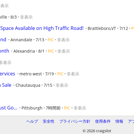
非表示
ille
8/3
非表示
Space Available on High Traffic Road!
Brattleboro,VT
7/12
P
end
Annandale
7/13
PIC
非表示
month
Alexandria
8/1
PIC
非表示
非表示
ervices
metro west
7/19
PIC
非表示
 Sale
Chautauqua
7/15
非表示
st Go...
Pittsburgh
7時間前
PIC
非表示
ヘルプ
安全性
プライバシー方針
使用条件
情報
ア
© 2026 craigslist