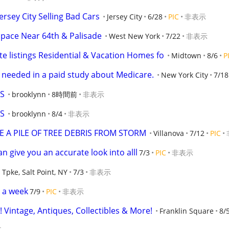
ersey City Selling Bad Cars
Jersey City
6/28
PIC
非表示
pace Near 64th & Palisade
West New York
7/22
非表示
te listings Residential & Vacation Homes fo
Midtown
8/6
P
s needed in a paid study about Medicare.
New York City
7/18
S
brooklynn
8時間前
非表示
S
brooklynn
8/4
非表示
A PILE OF TREE DEBRIS FROM STORM
Villanova
7/12
PIC
an give you an accurate look into alll
7/3
PIC
非表示
 Tpke, Salt Point, NY
7/3
非表示
0 a week
7/9
PIC
非表示
! Vintage, Antiques, Collectibles & More!
Franklin Square
8/