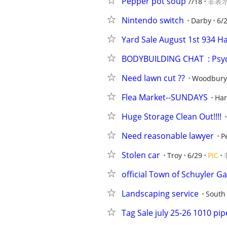
Pepper pot soup
7/18
非表
Nintendo switch
Darby
6/
Yard Sale August 1st 934 H
BODYBUILDING CHAT  : Psych
Need lawn cut ??
Woodbury
Flea Market--SUNDAYS
Har
Huge Storage Clean Out!!!!
Need reasonable lawyer
P
Stolen car
Troy
6/29
PIC
official Town of Schuyler G
Landscaping service
South
Tag Sale july 25-26 1010 pip