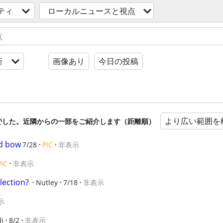
ティ
ローカルニュースと視点
新
画像あり
今日の投稿
より広い範囲を
でした。近隣からの一部をご紹介します（距離順）
d bow
7/28
PIC
非表示
PIC
非表示
llection?
Nutley
7/18
非表示
示
i
8/2
非表示