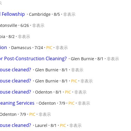
示
l Fellowship
Cambridge
8/5
非表示
tonsville
6/26
非表示
bia
8/2
非表示
tion
Damascus
7/24
PIC
非表示
r Post-Construction Cleaning?
Glen Burnie
8/1
非表示
ouse cleaned?
Glen Burnie
8/1
非表示
ouse cleaned?
Glen Burnie
8/1
PIC
非表示
ouse cleaned?
Odenton
8/1
PIC
非表示
eaning Services
Odenton
7/9
PIC
非表示
Odenton
7/9
PIC
非表示
ouse cleaned?
Laurel
8/1
PIC
非表示