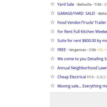
Yard Sale
Beltsville
7/30
GARAGE/YARD  SALE!
Beltsv
Food Vendor/Truck/ Trailer 
For Rent Full Kitchen Week
Suite for rent $800.00 by 
FREE
Vergennes
7/30
PIC
We come to you Detailing S
Annual Neighborhood Lawn
Cheap Electrical
7/13
非表示
Moving sale... Everything mu