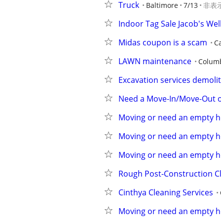
Truck
Baltimore
7/13
非表
Indoor Tag Sale Jacob's Wel
Midas coupon is a scam
Ca
LAWN maintenance
Colum
Excavation services demoli
Need a Move-In/Move-Out o
Moving or need an empty h
Moving or need an empty h
Moving or need an empty h
Rough Post-Construction Cl
Cinthya Cleaning Services
Moving or need an empty h