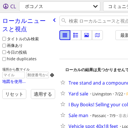
CL
ポコノス
コミュニ
ローカルニュー
スと視点
最
タイトルのみ検索
画像あり
今日の投稿
hide duplicates
ローカルの結果は見つかりません
場所から数マイル

地図を使用...
Tree stand and a compoun
Yard sale
リセット
適用する
Livingston
7/22
I Buy Books! Selling your co
Sale man
Passaic
7/9
非表
Vehicle spot 40x18 feet
Lod