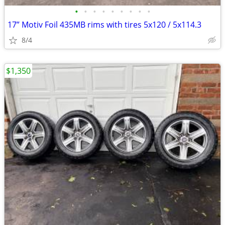
•
•
•
•
•
•
•
•
•
17” Motiv Foil 435MB rims with tires 5x120 / 5x114.3
8/4
$1,350