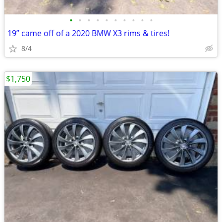
•
•
•
•
•
•
•
•
•
•
19” came off of a 2020 BMW X3 rims & tires!
8/4
$1,750