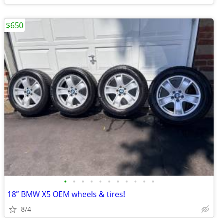
$650
•
•
•
•
•
•
•
•
•
•
•
18” BMW X5 OEM wheels & tires!
8/4