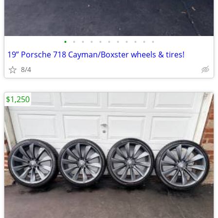
•
•
•
•
•
•
•
•
•
•
•
19” Porsche 718 Cayman/Boxster wheels & tires!
8/4
$1,250