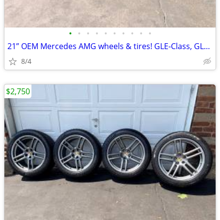
•
•
•
•
•
•
•
•
•
•
21” OEM Mercedes AMG wheels & tires! GLE-Class, GLS-Class, ML-Class
8/4
$2,750