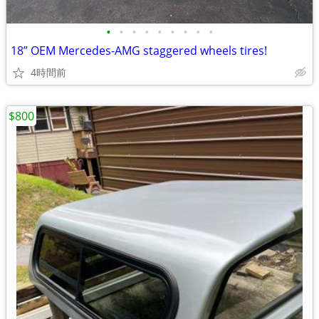
•
•
•
•
•
•
•
•
•
18” OEM Mercedes-AMG staggered wheels tires!
4時間前
$800