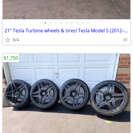
•
•
•
•
•
•
•
•
•
21” Tesla Turbine wheels & tires! Tesla Model S (2012–2021)
8/4
$1,750