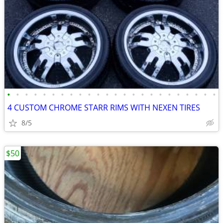
•
•
•
•
•
•
•
•
•
•
•
•
•
•
•
•
•
•
•
•
•
•
•
•
4 CUSTOM CHROME STARR RIMS WITH NEXEN TIRES
8/5
$50