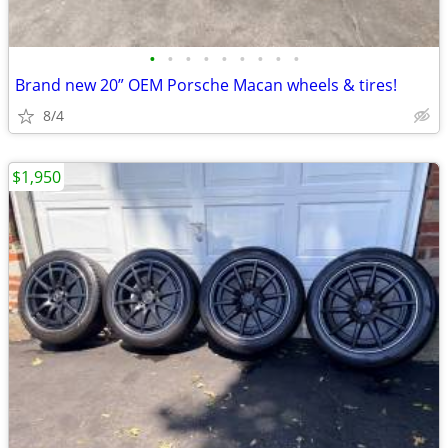
•
•
•
•
•
•
•
•
•
Brand new 20” OEM Porsche Macan wheels & tires!
8/4
$1,950