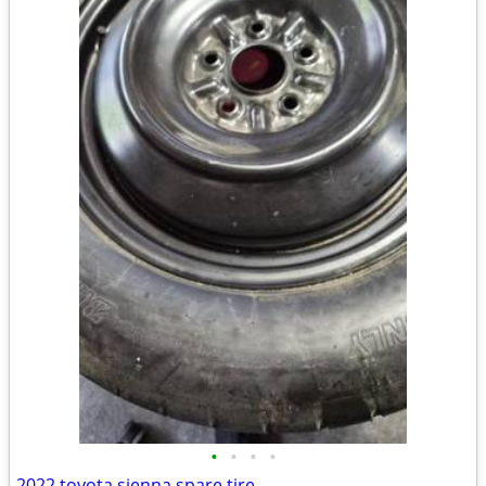
•
•
•
•
2022 toyota sienna spare tire.