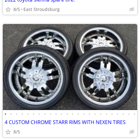
8/5
East Stroudsburg
•
•
•
•
•
•
•
•
•
•
•
•
•
•
•
•
•
•
•
•
•
•
•
•
4 CUSTOM CHROME STARR RIMS WITH NEXEN TIRES
8/5