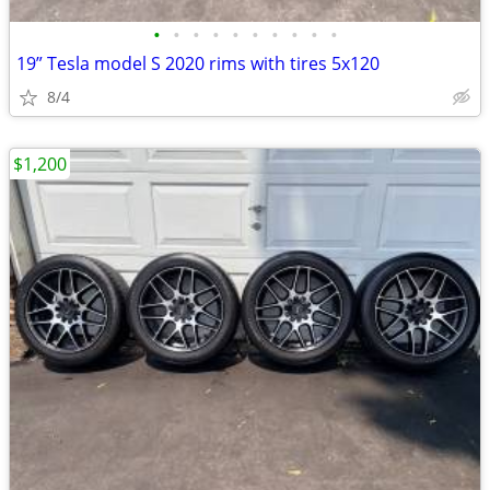
•
•
•
•
•
•
•
•
•
•
19” Tesla model S 2020 rims with tires 5x120
8/4
$1,200