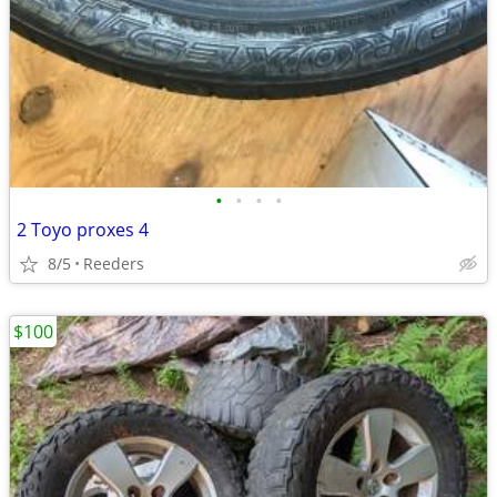
•
•
•
•
2 Toyo proxes 4
8/5
Reeders
$100