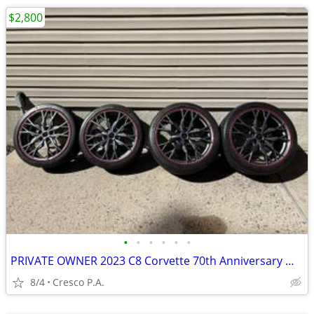
$2,800
•
•
•
•
•
•
PRIVATE OWNER 2023 C8 Corvette 70th Anniversary Wheels (like new)
8/4
Cresco P.A.