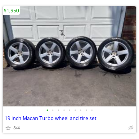
$1,950
•
•
•
•
•
•
•
•
•
19 inch Macan Turbo wheel and tire set
8/4