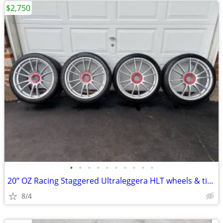
$2,750
•
•
•
•
•
•
•
•
•
•
20” OZ Racing Staggered Ultraleggera HLT wheels & tires!
8/4