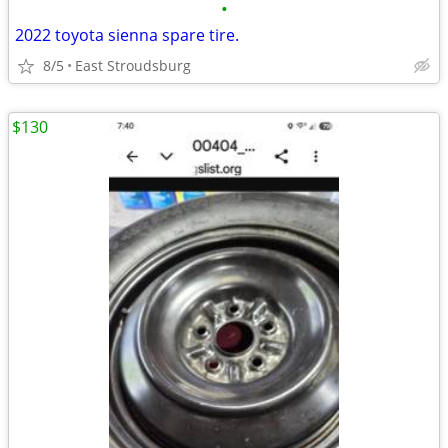
•
2022 toyota sienna spare tire.
8/5
East Stroudsburg
$130