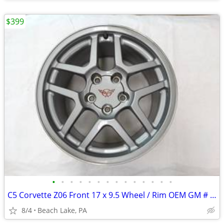
$399
•
•
•
•
•
•
•
•
•
•
•
•
•
•
C5 Corvette Z06 Front 17 x 9.5 Wheel / Rim OEM GM # 9594808
8/4
Beach Lake, PA