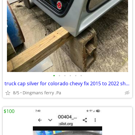
•
•
•
•
•
•
truck cap silver for colorado chevy fix 2015 to 2022 short bed
8/5
Dingmans ferry .Pa
$100