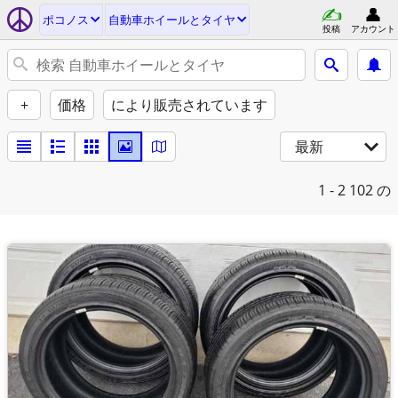
ポコノス
自動車ホイールとタイヤ
投稿
アカウント
+
価格
により販売されています
最新
1 - 2
102 の