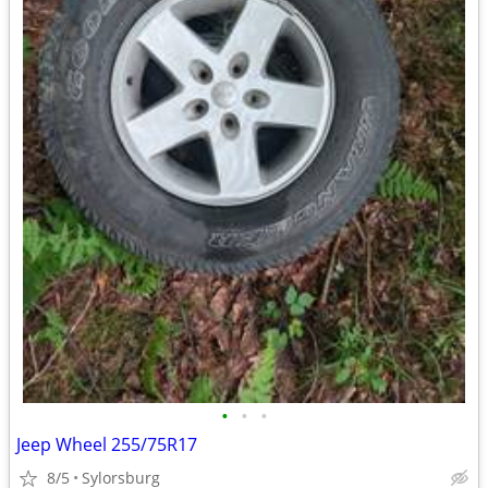
•
•
•
Jeep Wheel 255/75R17
8/5
Sylorsburg