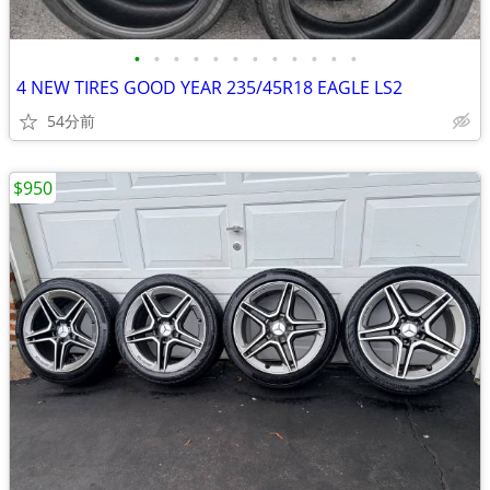
•
•
•
•
•
•
•
•
•
•
•
•
4 NEW TIRES GOOD YEAR 235/45R18 EAGLE LS2
54分前
$950