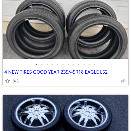
•
•
•
•
•
•
•
•
•
•
•
•
4 NEW TIRES GOOD YEAR 235/45R18 EAGLE LS2
8/5