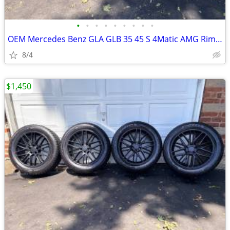
•
•
•
•
•
•
•
•
•
OEM Mercedes Benz GLA GLB 35 45 S 4Matic AMG Rims 19 inch and tires
8/4
$1,450