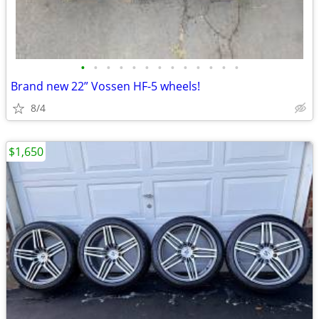
•
•
•
•
•
•
•
•
•
•
•
•
•
Brand new 22” Vossen HF-5 wheels!
8/4
$1,650