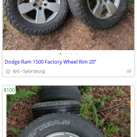
•
•
•
•
Dodge Ram 1500 Factory Wheel Rim 20”
8/5
Sylorsburg
$100